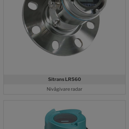
Sitrans LR560
Nivågivare radar