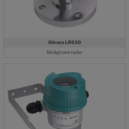
Sitrans LR530
Nivågivare radar