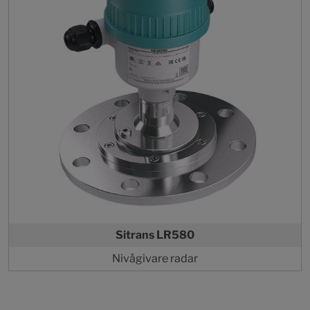
Sitrans LR580
Nivågivare radar