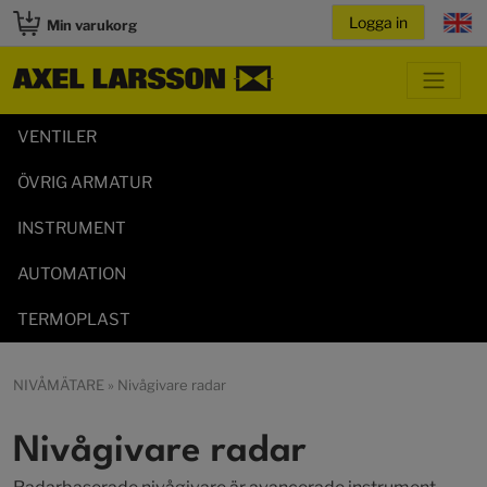
Min varukorg
VENTILER
ÖVRIG ARMATUR
INSTRUMENT
AUTOMATION
TERMOPLAST
NIVÅMÄTARE
» Nivågivare radar
Nivågivare radar