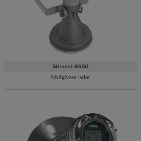
Sitrans LR550
Nivågivare radar