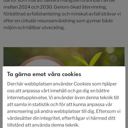
därför som mål att halvera mängden brännbart avfall
mellan 2024 och 2030. Genom ökad återvinning,
förbättrad avfallshantering och minskat avfall strävar vi
efter en cirkulär resursanvändning som gynnar både
miljön och hållbar utveckling.
Ta gärna emot våra cookies
Den här webbplatsen använder Cookies som hjälper
oss att anpassa vårt innehåll och ge dig en bättre
internetupplevelse. Vi använder även denna teknik till
att samla in statistik och för att kunna anpassa vår
annonsering på andra webbplatser till dig. Eftersom vi
värdesätter din integritet, efterfrågar vi härmed ditt
tillstånd att använda denna teknik.