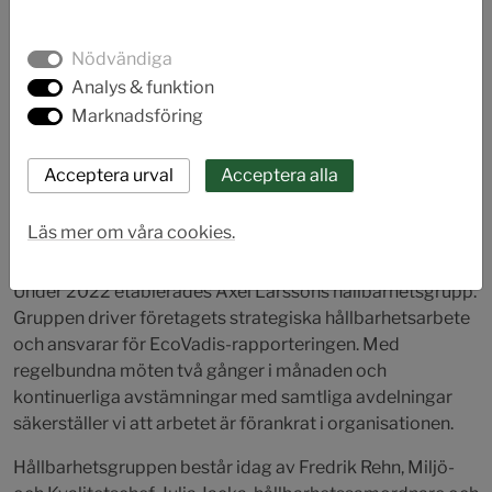
Så här arbetar vi med hållbarhet
Nödvändiga
För att nå våra hållbarhetsmål arbetar hela
Analys & funktion
organisationen tillsammans, varje avdelning har specifika
KPI:er som vi mäter och följer upp. Vi rapporterar vårt
Marknadsföring
hållbarhetsarbete årligen genom EcoVadis, en global och
oberoende plattform som bedömer över 100 000
företag världen över.
Vi är stolta över att ha tilldelats en
bronsmedalj
, vilket bekräftar att vi är på rätt väg i vårt
Läs mer om våra cookies.
arbete för en hållbar framtid.
Under 2022 etablerades Axel Larssons hållbarhetsgrupp.
Gruppen driver företagets strategiska hållbarhetsarbete
och ansvarar för EcoVadis-rapporteringen. Med
regelbundna möten två gånger i månaden och
kontinuerliga avstämningar med samtliga avdelningar
säkerställer vi att arbetet är förankrat i organisationen.
Hållbarhetsgruppen består idag av Fredrik Rehn, Miljö-