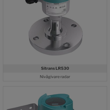
Sitrans LR530
Nivågivare radar