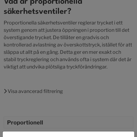
Vad är proportionella
säkerhetsventiler?
Proportionella säkerhetsventiler reglerar trycket i ett
system genom att justera öppningen i proportion till det
överstigande trycket. De tillåter en gradvis och
kontrollerad avlastning av överskottstryck, istället för att
släppa ut allt på en gång. Detta ger en mer exakt och
stabil tryckreglering och används ofta i system där det är
viktigt att undvika plötsliga tryckförändringar.
Visa avancerad filtrering
Proportionell