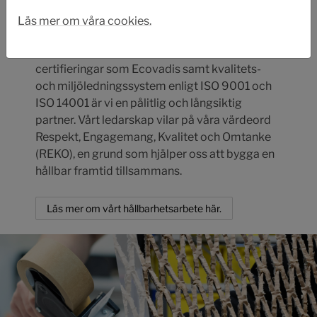
Vi arbetar målmedvetet för att göra skillnad
genom att minska vår klimatpåverkan,
Läs mer om våra cookies.
använda resurser på ett ansvarsfullt sätt och
alltid agera med transparens. Genom
certifieringar som Ecovadis samt kvalitets-
och miljöledningssystem enligt ISO 9001 och
ISO 14001 är vi en pålitlig och långsiktig
partner. Vårt ledarskap vilar på våra värdeord
Respekt, Engagemang, Kvalitet och Omtanke
(REKO), en grund som hjälper oss att bygga en
hållbar framtid tillsammans.
Läs mer om vårt hållbarhetsarbete här.