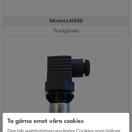
Sitrans LH300
Tryckgivare
Ta gärna emot våra cookies
Den här webbplatsen använder Cookies som hjälper