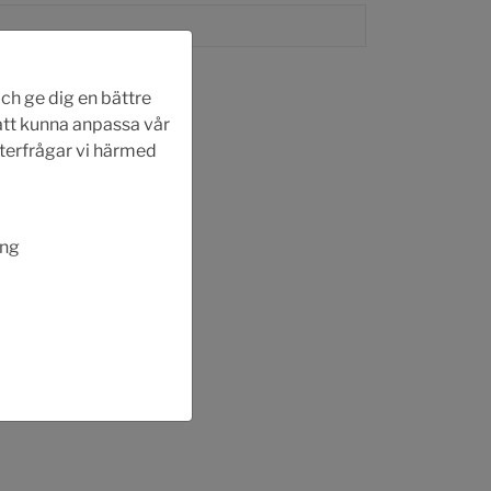
ch ge dig en bättre
 att kunna anpassa vår
fterfrågar vi härmed
ing
N