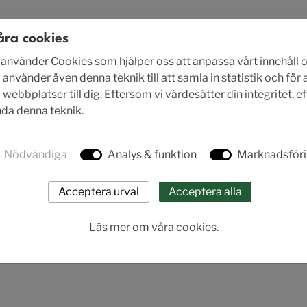
åra cookies
nvänder Cookies som hjälper oss att anpassa vårt innehåll o
 använder även denna teknik till att samla in statistik och för
ebbplatser till dig. Eftersom vi värdesätter din integritet, e
ända denna teknik.
Nödvändiga
Analys & funktion
Marknadsför
fer 341-347 N "High flow"
Lucifer U341-U347 
Läs mer om våra cookies.
NAMUR-ventil
NAMUR-ventil