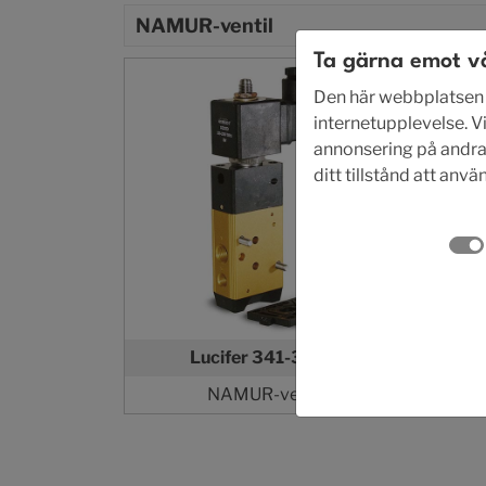
NAMUR-ventil
Ta gärna emot v
Den här webbplatsen a
internetupplevelse. Vi
annonsering på andra w
ditt tillstånd att anv
Lucifer 341-347 N
Luci
NAMUR-ventil