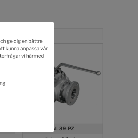
ch ge dig en bättre
 att kunna anpassa vår
fterfrågar vi härmed
ing
AL 39-PZ