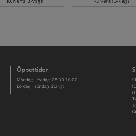
Kulventil 3-vägs
Kulventil 3-vägs
Öppettider
S
Måndag – fredag: 08:00-16:00
S
Lördag – söndag: Stängt
K
O
T
J
C