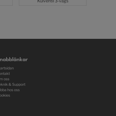
Kulventil 3-vägs
nabblänkar
tartsidan
ontakt
m oss
eknik & Support
obba hos oss
ookies