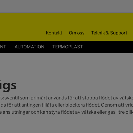
Kontakt
Om oss
Teknik & Support
ENT
AUTOMATION
TERMOPLAST
ägs
gsventil som primärt används för att stoppa flödet av vätskor
ds för att antingen tillåta eller blockera flödet. Genom att 
e anslutningar och kan styra flödet av vätska eller gas i tre olik