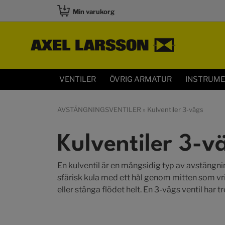
Min varukorg
VENTILER
ÖVRIG ARMATUR
INSTRUM
AVSTÄNGNINGSVENTILER
» Kulventiler 3-vägs
Kulventiler 3-v
En kulventil är en mångsidig typ av avstängnin
sfärisk kula med ett hål genom mitten som vri
eller stänga flödet helt. En 3-vägs ventil har tr