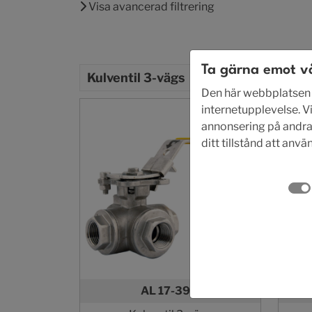
Visa avancerad filtrering
Ta gärna emot v
Kulventil 3-vägs
Den här webbplatsen a
internetupplevelse. Vi
annonsering på andra w
ditt tillstånd att anv
AL 17-39M