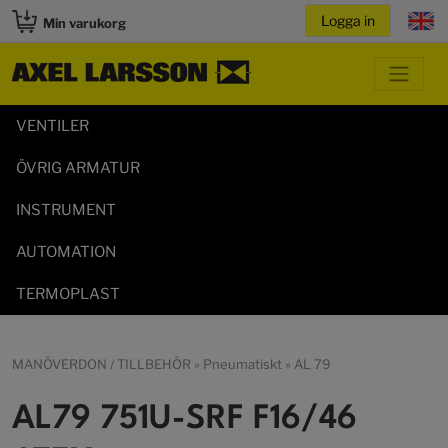
Min varukorg
VENTILER
ÖVRIG ARMATUR
INSTRUMENT
AUTOMATION
TERMOPLAST
MANÖVERDON / TILLBEHÖR
»
Pneumatiskt
»
AL 79
AL79 751U-SRF F16/46