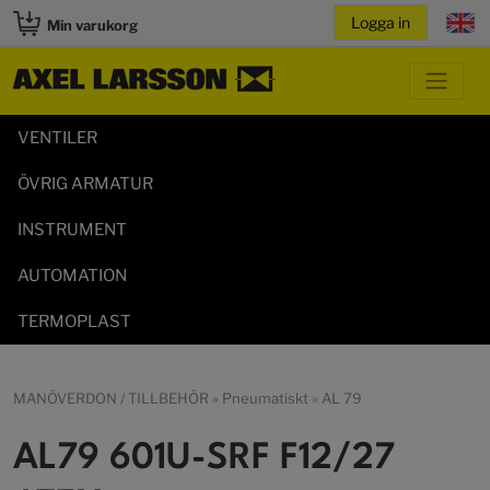
Min varukorg
VENTILER
ÖVRIG ARMATUR
INSTRUMENT
AUTOMATION
TERMOPLAST
MANÖVERDON / TILLBEHÖR
»
Pneumatiskt
»
AL 79
AL79 601U-SRF F12/27