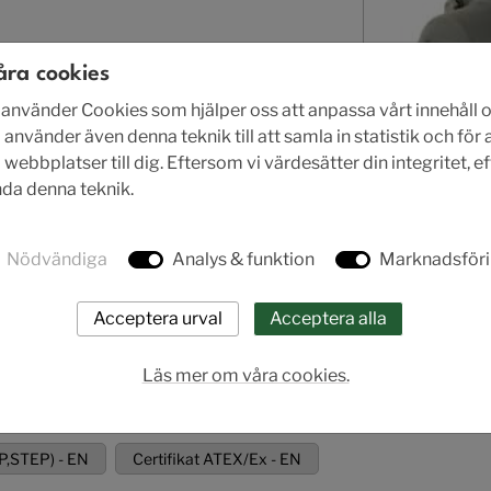
ra
åra cookies
nvänder Cookies som hjälper oss att anpassa vårt innehåll o
 använder även denna teknik till att samla in statistik och för
RF
ebbplatser till dig. Eftersom vi värdesätter din integritet, e
ända denna teknik.
Nödvändiga
Analys & funktion
Marknadsför
rodukt.
Läs mer om våra cookies.
P,STEP) - EN
Certifikat ATEX/Ex - EN