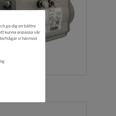
ch ge dig en bättre
 att kunna anpassa vår
fterfrågar vi härmed
ing