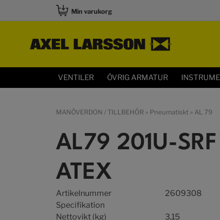
Min varukorg
VENTILER
ÖVRIG ARMATUR
INSTRUM
MANÖVERDON / TILLBEHÖR
»
Pneumatiskt
»
AL 79
AL79 201U-SRF
ATEX
Artikelnummer
2609308
Specifikation
Nettovikt (kg)
3,15