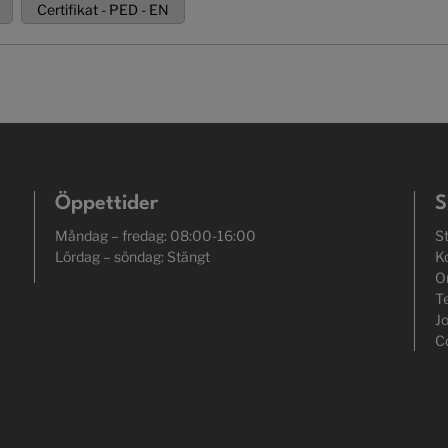
Certifikat - PED - EN
Öppettider
S
Måndag – fredag: 08:00-16:00
S
Lördag – söndag: Stängt
K
O
T
J
C