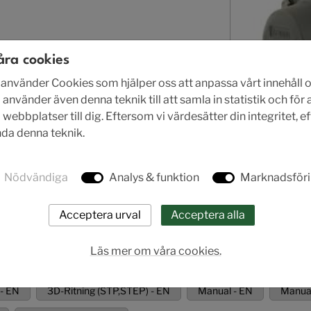
R
åra cookies
nvänder Cookies som hjälper oss att anpassa vårt innehåll o
 använder även denna teknik till att samla in statistik och för
ebbplatser till dig. Eftersom vi värdesätter din integritet, e
ända denna teknik.
rodukt.
Nödvändiga
Analys & funktion
Marknadsför
Läs mer om våra cookies.
 - EN
3D-Ritning (STP,STEP) - EN
Manual - EN
Manual