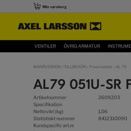
Min varukorg
VENTILER
ÖVRIG ARMATUR
INSTRUM
MANÖVERDON / TILLBEHÖR
»
Pneumatiskt
»
AL 79
AL79 051U-SR 
Artikelnummer
2609203
Specifikation
Nettovikt (kg)
1,06
Statistiskt nummer
8412310090
Kundspecific art.nr