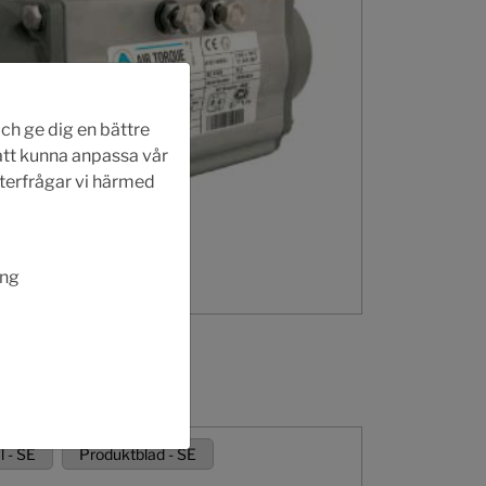
ch ge dig en bättre
 att kunna anpassa vår
fterfrågar vi härmed
ing
 - SE
Produktblad - SE