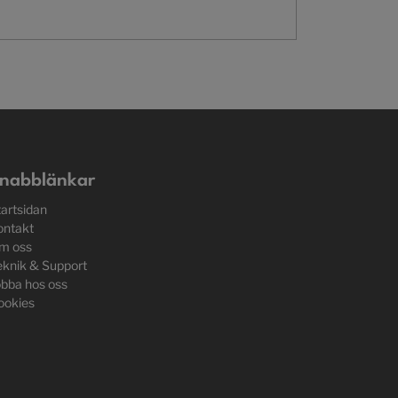
nabblänkar
tartsidan
ontakt
m oss
eknik & Support
obba hos oss
ookies