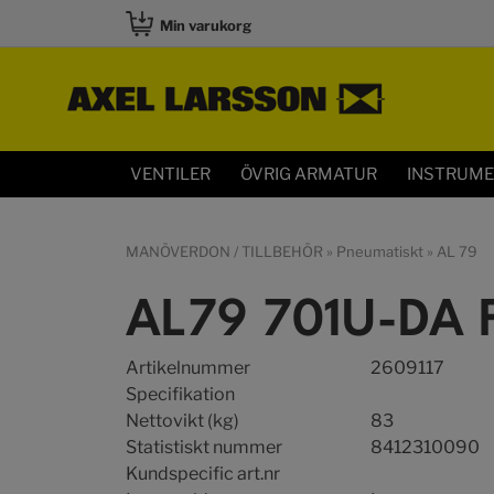
Min varukorg
VENTILER
ÖVRIG ARMATUR
INSTRUM
MANÖVERDON / TILLBEHÖR
»
Pneumatiskt
»
AL 79
AL79 701U-DA 
Artikelnummer
2609117
Specifikation
Nettovikt (kg)
83
Statistiskt nummer
8412310090
Kundspecific art.nr