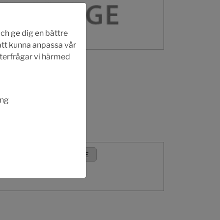
ch ge dig en bättre
 att kunna anpassa vår
fterfrågar vi härmed
ing
 - SE
Produktblad - SE