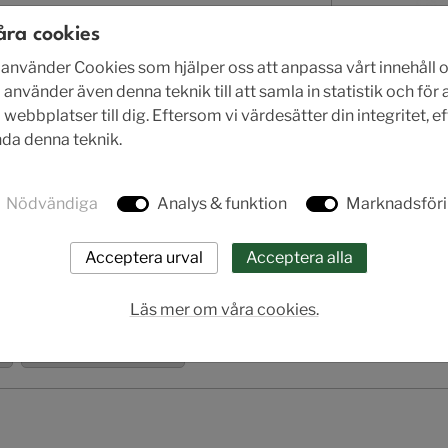
åra cookies
nvänder Cookies som hjälper oss att anpassa vårt innehåll o
A
 använder även denna teknik till att samla in statistik och för
ebbplatser till dig. Eftersom vi värdesätter din integritet, e
ända denna teknik.
rodukt.
Nödvändiga
Analys & funktion
Marknadsför
Läs mer om våra cookies.
P,STEP) - EN
Certifikat - SIL - EN
Manual - EN
Manual
Certifikat - PED - EN