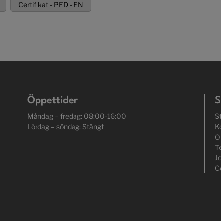
Certifikat - PED - EN
Öppettider
S
Måndag – fredag: 08:00-16:00
S
Lördag – söndag: Stängt
K
O
T
J
C