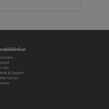
nabblänkar
tartsidan
ontakt
m oss
eknik & Support
obba hos oss
ookies