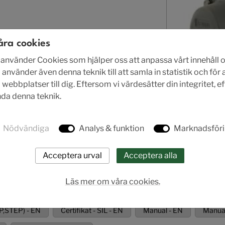
ra
åra cookies
nvänder Cookies som hjälper oss att anpassa vårt innehåll o
A
 använder även denna teknik till att samla in statistik och för
ebbplatser till dig. Eftersom vi värdesätter din integritet, e
ända denna teknik.
rodukt.
Nödvändiga
Analys & funktion
Marknadsför
Läs mer om våra cookies.
P,STEP) - EN
Certifikat - SIL - EN
Manual - EN
Manual