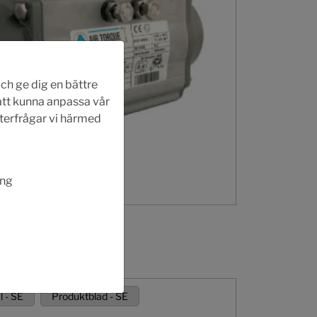
ch ge dig en bättre
 att kunna anpassa vår
fterfrågar vi härmed
ing
 - SE
Produktblad - SE