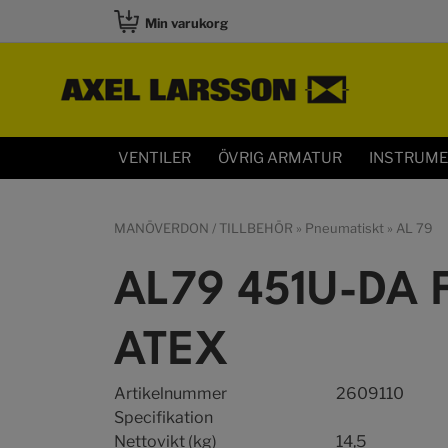
Min varukorg
VENTILER
ÖVRIG ARMATUR
INSTRUM
MANÖVERDON / TILLBEHÖR
»
Pneumatiskt
»
AL 79
AL79 451U-DA 
ATEX
Artikelnummer
2609110
Specifikation
Nettovikt (kg)
14,5