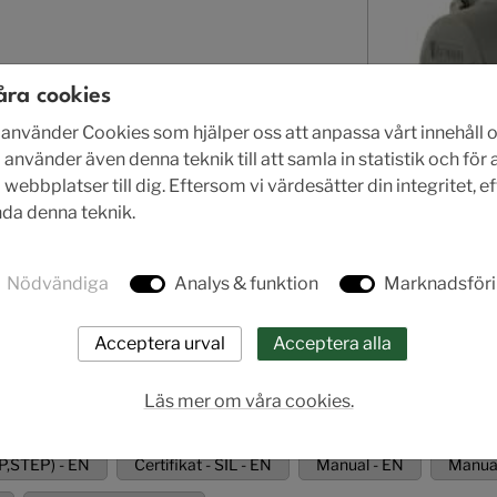
åra cookies
nvänder Cookies som hjälper oss att anpassa vårt innehåll o
A
 använder även denna teknik till att samla in statistik och för
ebbplatser till dig. Eftersom vi värdesätter din integritet, e
ända denna teknik.
rodukt.
Nödvändiga
Analys & funktion
Marknadsför
Läs mer om våra cookies.
P,STEP) - EN
Certifikat - SIL - EN
Manual - EN
Manual