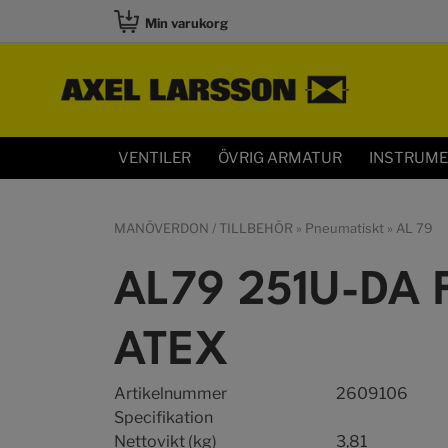
Min varukorg
VENTILER
ÖVRIG ARMATUR
INSTRUM
MANÖVERDON / TILLBEHÖR
»
Pneumatiskt
»
AL 79
AL79 251U-DA 
ATEX
Artikelnummer
2609106
Specifikation
Nettovikt (kg)
3,81