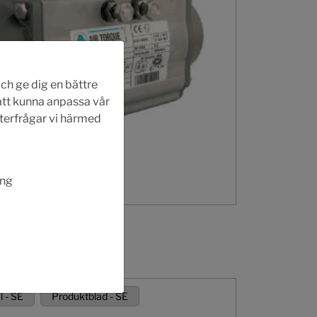
ch ge dig en bättre
 att kunna anpassa vår
fterfrågar vi härmed
ing
 - SE
Produktblad - SE