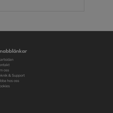
nabblänkar
tartsidan
ontakt
m oss
eknik & Support
obba hos oss
ookies