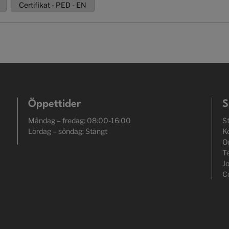
Certifikat - PED - EN
Öppettider
S
Måndag – fredag: 08:00-16:00
S
Lördag – söndag: Stängt
K
O
T
J
C