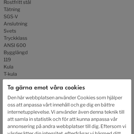
Rostfritt stål
Tätning
SGS-V
Anslutning
Svets
Tryckklass
ANSI 600
Bygglängd
119
Kula
T-kula
Hålbild
Ta gärna emot våra cookies
F04
Den här webbplatsen använder Cookies som hjälper
Du måste vara inloggad för att köpa denna produkt.
oss att anpassa vårt innehåll och ge dig en bättre
Foto
internetupplevelse. Vi använder även denna teknik till
att samla in statistik och för att kunna anpassa vår
annonsering på andra webbplatser till dig. Eftersom vi
värdesätter din integritet, efterfrågar vi härmed ditt