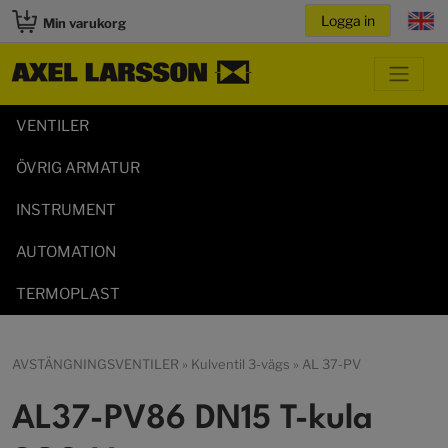
Min varukorg
VENTILER
ÖVRIG ARMATUR
INSTRUMENT
AUTOMATION
TERMOPLAST
AVSTÄNGNINGSVENTILER
»
Kulventil 3-vägs
»
AL 37-PV
AL37-PV86 DN15 T-kula